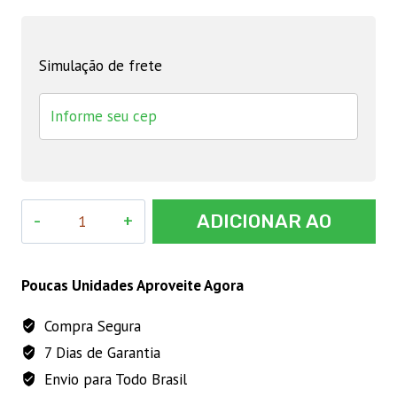
Simulação de frete
REMOLIMP
ADICIONAR AO
DETERGENTE
USO
CARRINHO
GERAL
Poucas Unidades Aproveite Agora
NEUTRO
Compra Segura
5
7 Dias de Garantia
LITROS
quantidade
Envio para Todo Brasil