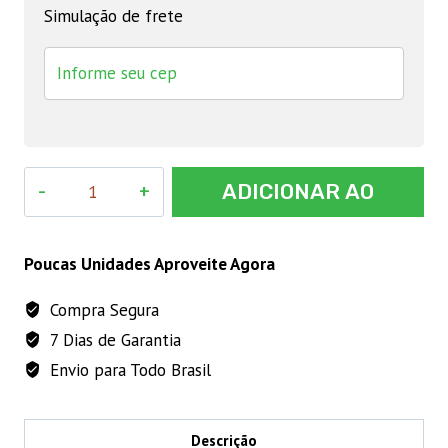
Simulação de frete
Ração
ADICIONAR AO
Golden
Gatos
CARRINHO
Adultos
Poucas Unidades Aproveite Agora
Frango
Compra Segura
3
7 Dias de Garantia
Kg
quantidade
Envio para Todo Brasil
Descrição