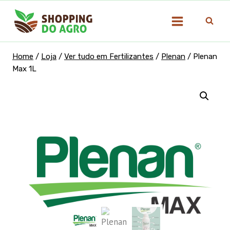
Pular
para
o
Conteúdo
Home
/
Loja
/
Ver tudo em Fertilizantes
/
Plenan
/
Plenan
Max 1L