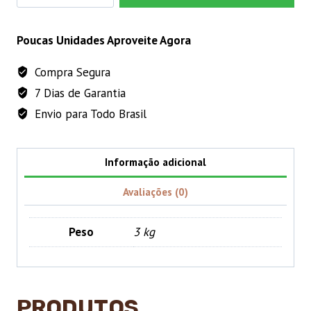
Max
1L
CARRINHO
quantidade
Poucas Unidades Aproveite Agora
Compra Segura
7 Dias de Garantia
Envio para Todo Brasil
Informação adicional
Avaliações (0)
Peso
3 kg
PRODUTOS