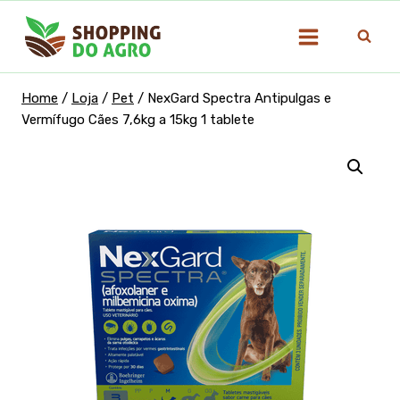
Pular
para
o
Conteúdo
Home
/
Loja
/
Pet
/
NexGard Spectra Antipulgas e
Vermífugo Cães 7,6kg a 15kg 1 tablete