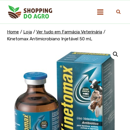
Pular
para
o
Conteúdo
Home
/
Loja
/
Ver tudo em Farmácia Veterinária
/
Kinetomax Antimicrobiano Injetável 50 mL