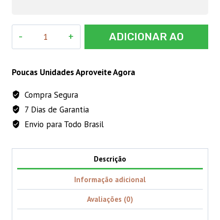
Kinetomax
ADICIONAR AO
Antimicrobiano
Injetável
CARRINHO
50
Poucas Unidades Aproveite Agora
mL
Compra Segura
quantidade
7 Dias de Garantia
Envio para Todo Brasil
Descrição
Informação adicional
Avaliações (0)