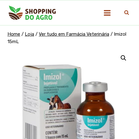
Pular
para
o
Conteúdo
Home
/
Loja
/
Ver tudo em Farmácia Veterinária
/
Imizol
15mL