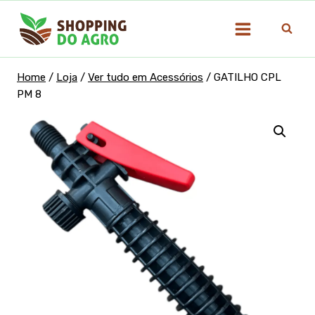
Pular
para
o
Conteúdo
Home
/
Loja
/
Ver tudo em Acessórios
/
GATILHO CPL
PM 8