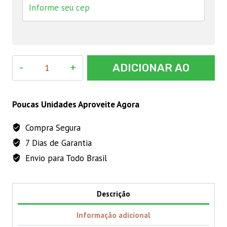
GATILHO
ADICIONAR AO
CPL
PM
CARRINHO
8
Poucas Unidades Aproveite Agora
quantidade
Compra Segura
7 Dias de Garantia
Envio para Todo Brasil
Descrição
Informação adicional