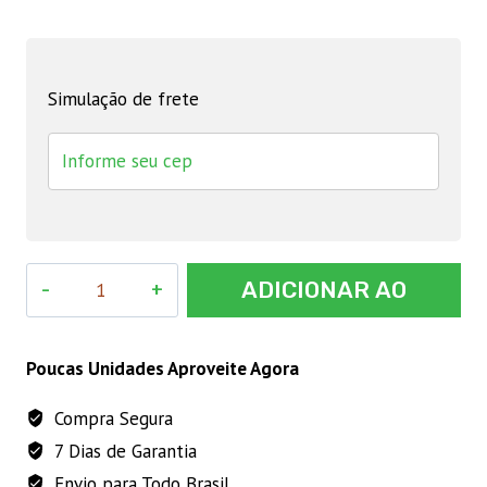
Simulação de frete
Gatilho
ADICIONAR AO
Aut.
113
CARRINHO
Hoppner
Poucas Unidades Aproveite Agora
quantidade
Compra Segura
7 Dias de Garantia
Envio para Todo Brasil