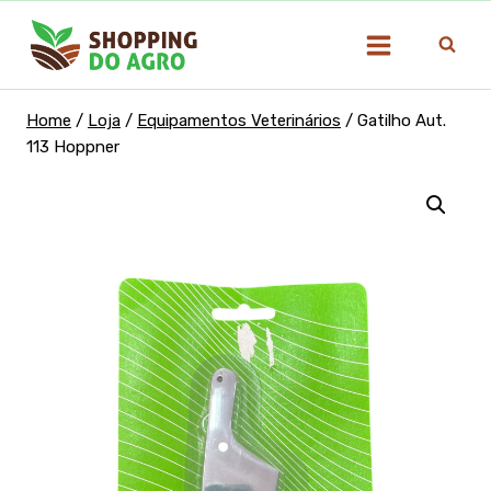
Pular
para
o
Conteúdo
Home
/
Loja
/
Equipamentos Veterinários
/
Gatilho Aut.
113 Hoppner