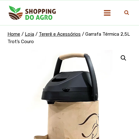
Pular
para
o
Conteúdo
Home
/
Loja
/
Tererê e Acessórios
/
Garrafa Térmica 2,5L
Trot’s Couro