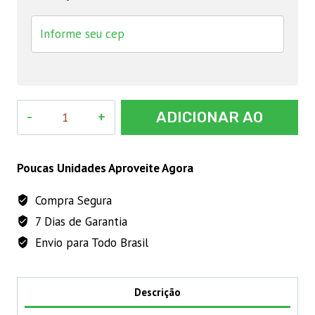
Garrafa
ADICIONAR AO
Térmica
2,5L
CARRINHO
Trot's
Poucas Unidades Aproveite Agora
Couro
Compra Segura
quantidade
7 Dias de Garantia
Envio para Todo Brasil
Descrição