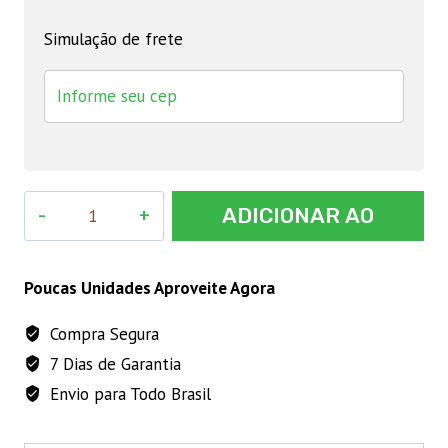
Simulação de frete
Fio
ADICIONAR AO
de
Nylon
CARRINHO
para
Poucas Unidades Aproveite Agora
Roçadeira
Compra Segura
Vermelho
7 Dias de Garantia
3,0mm
(6
Envio para Todo Brasil
METROS)
quantidade