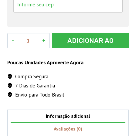
Eixo
ADICIONAR AO
Int.
p/Aut.
CARRINHO
113
Poucas Unidades Aproveite Agora
Hoppner
Compra Segura
quantidade
7 Dias de Garantia
Envio para Todo Brasil
Informação adicional
Avaliações (0)