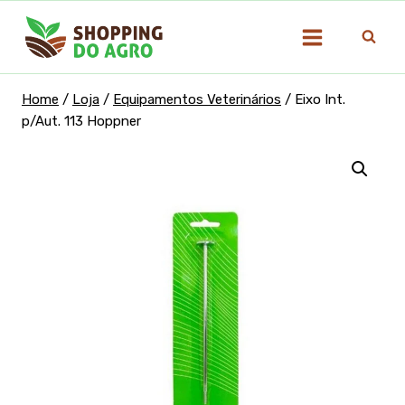
Pular
para
o
Conteúdo
Home
/
Loja
/
Equipamentos Veterinários
/
Eixo Int.
p/Aut. 113 Hoppner