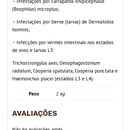
– Infestações por carrapatos Rhipicephalus
(Boophilus) microplus;
– Infestações por berne (larvas) de Dermatobia
hominis;
– Infecções por vermes intestinais nos estádios
de ovos e larvas L3:
Trichostrongylus axei, Oesophagostomum
radiatum, Cooperia spatulata, Cooperia punctata e
Haemonchus placei (estádios L3 e L4).
Peso
1 kg
AVALIAÇÕES
Não há avaliações ainda.