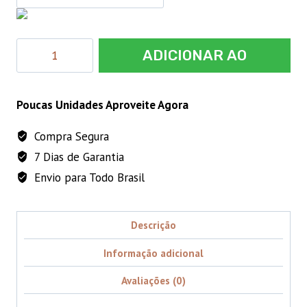
DUETTO
ADICIONAR AO
-
50
CARRINHO
ML
Poucas Unidades Aproveite Agora
quantidade
Compra Segura
7 Dias de Garantia
Envio para Todo Brasil
Descrição
Informação adicional
Avaliações (0)