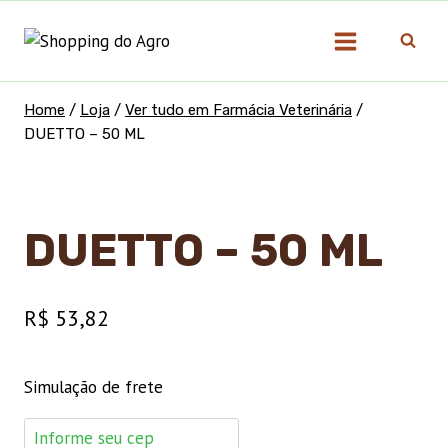
Pular
para
o
Conteúdo
Home
/
Loja
/
Ver tudo em Farmácia Veterinária
/
DUETTO – 50 ML
DUETTO – 50 ML
R$
53,82
Simulação de frete