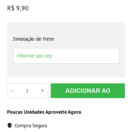
R$
9,90
Simulação de frete
Corda
ADICIONAR AO
Seda
Tropical
CARRINHO
0,6
Poucas Unidades Aproveite Agora
Mm
Compra Segura
Multicor