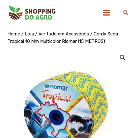
Pular
para
o
Conteúdo
Home
/
Loja
/
Ver tudo em Acessórios
/
Corda Seda
Tropical 10 Mm Multicolor Riomar (15 METROS)