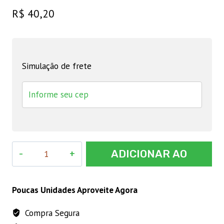
R$
40,20
Simulação de frete
Corda
ADICIONAR AO
Seda
Tropical
CARRINHO
10
Poucas Unidades Aproveite Agora
Mm
Compra Segura
Multicolor