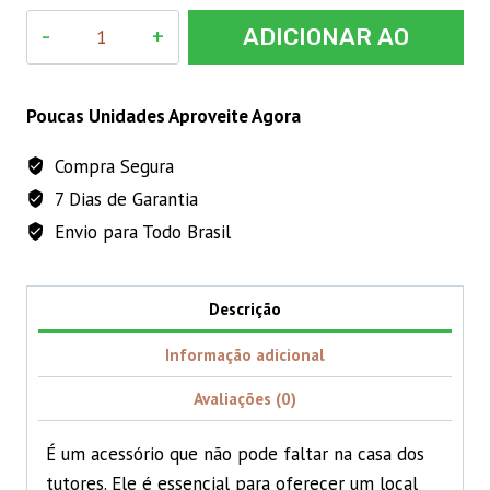
Comedouro
ADICIONAR AO
Azul
-
CARRINHO
600
Poucas Unidades Aproveite Agora
mL
Compra Segura
quantidade
7 Dias de Garantia
Envio para Todo Brasil
Descrição
Informação adicional
Avaliações (0)
É um acessório que não pode faltar na casa dos
tutores. Ele é essencial para oferecer um local