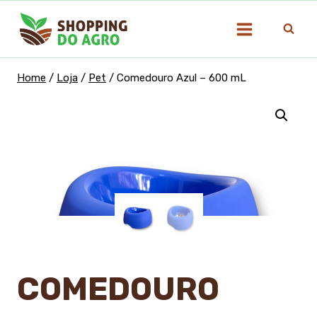
Pular
para
o
Conteúdo
Home
/
Loja
/
Pet
/
Comedouro Azul – 600 mL
COMEDOURO