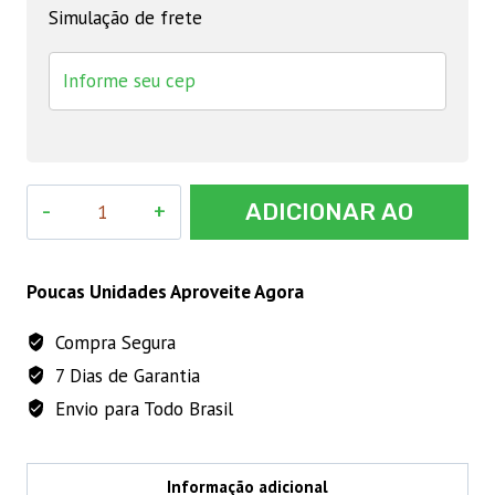
Simulação de frete
COMEDOURO
ADICIONAR AO
AVES
15KG
CARRINHO
TUB.
Poucas Unidades Aproveite Agora
B.
Compra Segura
PLAST
7 Dias de Garantia
quantidade
Envio para Todo Brasil
Informação adicional