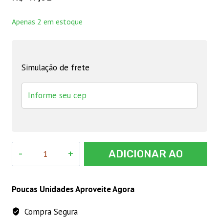
Apenas 2 em estoque
Simulação de frete
CINTA
ADICIONAR AO
COM
CATRACA
CARRINHO
P/
Poucas Unidades Aproveite Agora
AMARRA.
Compra Segura
JG