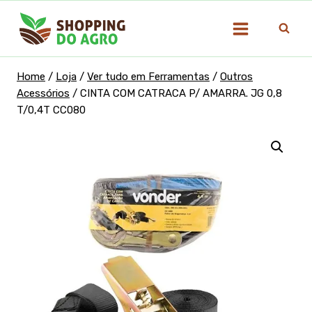
Pular
para
o
Conteúdo
Home
/
Loja
/
Ver tudo em Ferramentas
/
Outros
Acessórios
/
CINTA COM CATRACA P/ AMARRA. JG 0,8
T/0,4T CC080