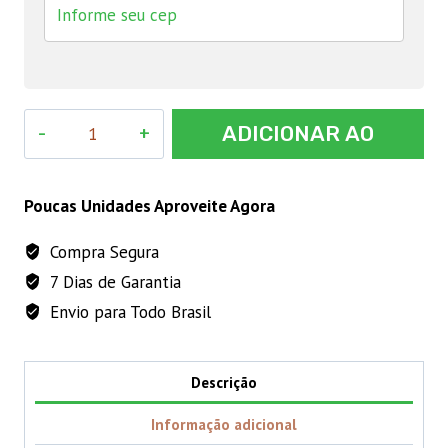
CEFAWORLD
ADICIONAR AO
150
MG
CARRINHO
quantidade
Poucas Unidades Aproveite Agora
Compra Segura
7 Dias de Garantia
Envio para Todo Brasil
Descrição
Informação adicional