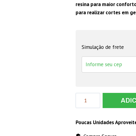
resina para maior conforto
para realizar cortes em ge
Simulação de frete
Canivete
ADI
Multiuso
CMV
196
Poucas Unidades Aproveit
VONDER