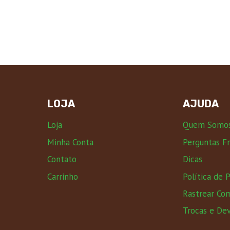
LOJA
AJUDA
Loja
Quem Somo
Minha Conta
Perguntas F
Contato
Dicas
Carrinho
Política de 
Rastrear Co
Trocas e De