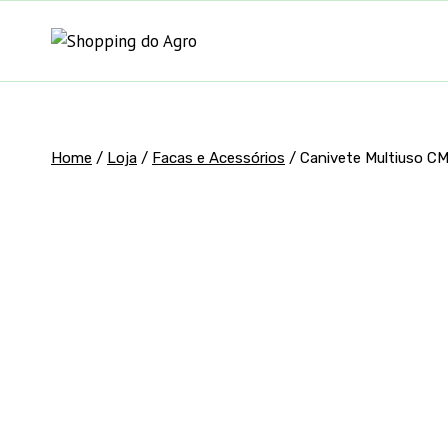
Pular
para
o
Conteúdo
Home
/
Loja
/
Facas e Acessórios
/
Canivete Multiuso 