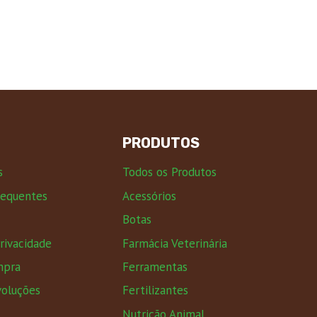
PRODUTOS
s
Todos os Produtos
requentes
Acessórios
Botas
Privacidade
Farmácia Veterinária
mpra
Ferramentas
voluções
Fertilizantes
Nutrição Animal