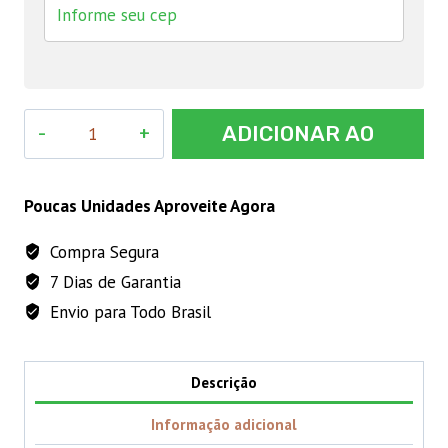
AVITRIN
ADICIONAR AO
CANTO
15mL
CARRINHO
quantidade
Poucas Unidades Aproveite Agora
Compra Segura
7 Dias de Garantia
Envio para Todo Brasil
Descrição
Informação adicional