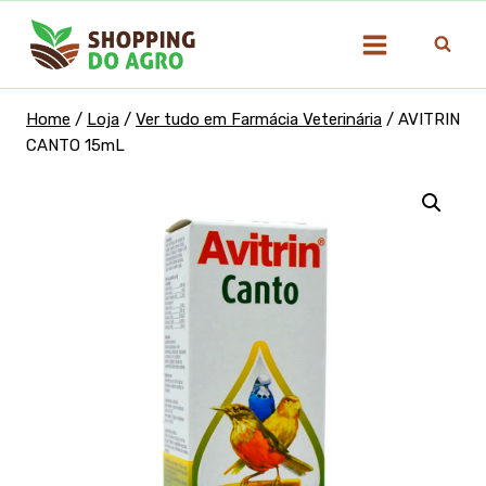
Pular
para
o
Conteúdo
Home
/
Loja
/
Ver tudo em Farmácia Veterinária
/
AVITRIN
CANTO 15mL