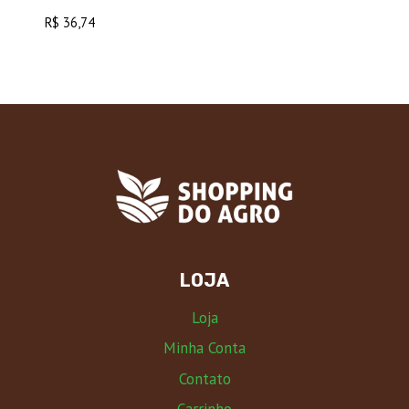
R$
36,74
LOJA
Loja
Minha Conta
Contato