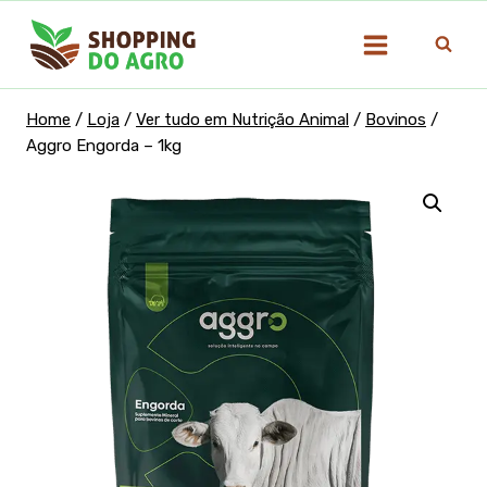
Pular
para
o
Conteúdo
Home
/
Loja
/
Ver tudo em Nutrição Animal
/
Bovinos
/
Aggro Engorda – 1kg