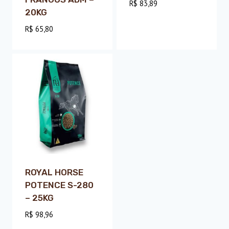
R$
83,89
20KG
R$
65,80
ROYAL HORSE
POTENCE S-280
– 25KG
R$
98,96